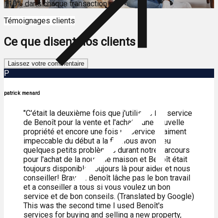
110% dans chaque transaction
Témoignages clients
Ce que disent nos clients
Laissez votre commentaire
P
patrick menard
"C'était la deuxième fois que j'utilisais les service
de Benoît pour la vente et l'achat d'une nouvelle
propriété et encore une fois un service vraiment
impeccable du début a la fin, nous avons eu
quelques petits problèmes durant notre parcours
pour l'achat de la nouvelle maison et Benoît était
toujours disponible, toujours là pour aider et nous
conseiller! Bravo a Benoît lâche pas le bon travail
et a conseiller a tous si vous voulez un bon
service et de bon conseils. (Translated by Google)
This was the second time I used Benoît's
services for buying and selling a new property,