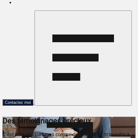
Contactez moi
Des témoignages précieux
C'est pour des partages comme ceux-là que je m'investis à