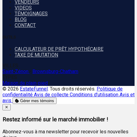
VENDEURS
VIDEOS
TÉMOIGNAGES
BLOG
CONTACT
OUTILS
CALCULATEUR DE PRÊT HYPOTHÉCAIRE
TAXE DE MUTATION
VILLES
Saint-Zénon
•
Brownsburg-Chatham
TYPES
Maison de plain-pied
© 2026
EstateFunnel
. Tous droits réservés.
Politique de
confidentialité
Avis de collecte
Conditions d’utilisation
Avis et
avis
Gérer mes témoins
Close
✕
Restez informé sur le marché immobilier !
Abonnez-vous à ma newsletter pour recevoir les nouvelles