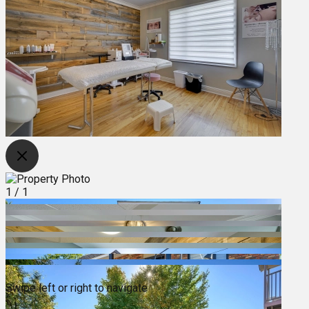
1
/
1
Swipe left or right to navigate