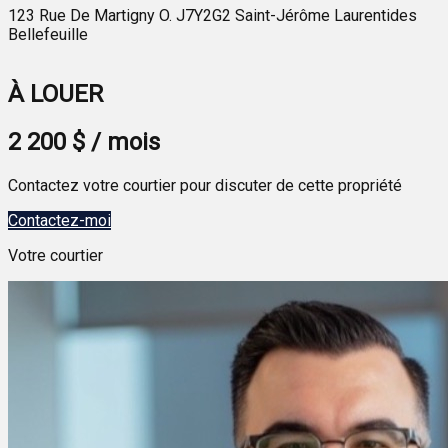
123 Rue De Martigny O. J7Y2G2 Saint-Jérôme Laurentides
Bellefeuille
Leaflet
| © OpenStreetMap contributors
×
+
123 Rue De Martigny O. J7Y2G2 Saint-Jérôme
À LOUER
Laurentides Bellefeuille
−
2 200 $ / mois
Contactez votre courtier pour discuter de cette propriété
Contactez-moi
Votre courtier