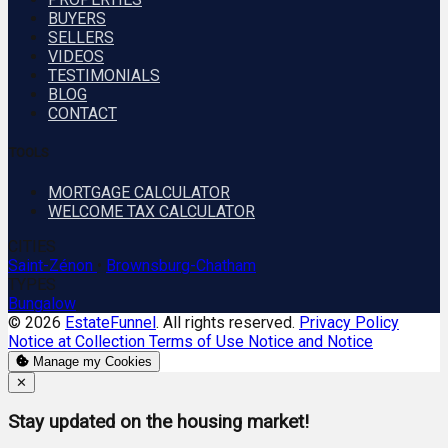
BUYERS
SELLERS
VIDEOS
TESTIMONIALS
BLOG
CONTACT
TOOLS
MORTGAGE CALCULATOR
WELCOME TAX CALCULATOR
CITIES
Saint-Zénon
•
Brownsburg-Chatham
TYPES
Bungalow
© 2026
EstateFunnel
. All rights reserved.
Privacy Policy
Notice at Collection
Terms of Use
Notice and Notice
Manage my Cookies
Close
✕
Stay updated on the housing market!