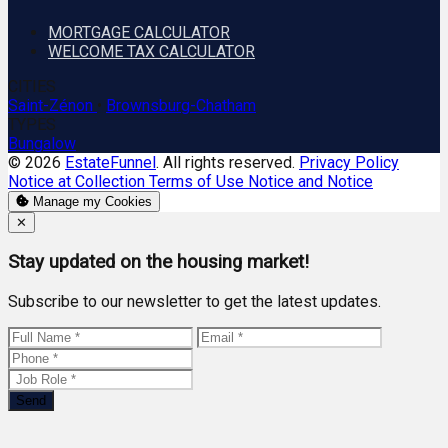
MORTGAGE CALCULATOR
WELCOME TAX CALCULATOR
CITIES
Saint-Zénon
•
Brownsburg-Chatham
TYPES
Bungalow
© 2026
EstateFunnel
. All rights reserved.
Privacy Policy
Notice at Collection
Terms of Use
Notice and Notice
Manage my Cookies
Close
✕
Stay updated on the housing market!
Subscribe to our newsletter to get the latest updates.
Send